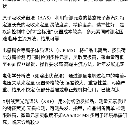
状
原子吸收光谱法（AAS） 利用待测元素的基态原子蒸汽对特
定波长光的吸收来定量 灵敏度高、精确度高、选择性好，是
疾病控制中心的“金标准” 仪器成本较高，多元素同时测定困
难 临床主流方法，结果可靠
电感耦合等离子体质谱法（ICP-MS） 将样品电离后，按质荷
比分离检测 可同时检测多种元素，灵敏度极高，采血量可低
至40μl 仪器昂贵，操作要求高 高端主流方法，近年发展迅速
电化学分析法（如溶出伏安法） 通过测量电解过程中的电流-
电压关系来定量 仪器价格较低 误差较大、重复性差、污染严
重、结果不稳定 仅部分基层或非正规机构使用，已被淘汰
X射线荧光光谱法（XRF） 用X射线激发样品，测量元素发出
的特征荧光 无损检测，可测头发、指甲，样品制备简单 检测
限较高，微量元素灵敏度不如AAS/ICP-MS 多用于环境暴露研
究，临床诊断较少