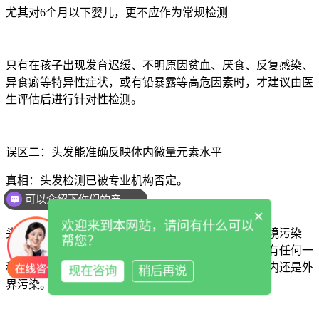
尤其对6个月以下婴儿，更不应作为常规检测
只有在孩子出现发育迟缓、不明原因贫血、厌食、反复感染、
异食癖等特异性症状，或有铅暴露等高危因素时，才建议由医
生评估后进行针对性检测。
误区二：头发能准确反映体内微量元素水平
可以介绍下你们的产品么
真相：头发检测已被专业机构否定。
你们是怎么收费的呢
×
欢迎来到本网站，请问有什么可以
头发是人体末端，代谢活动低，且裸露在外极易受环境污染
帮您？
（如洗发水、染发剂、空气中的灰尘等）。目前，没有任何一
种标本预处理方法能区分头发中的微量元素是来自体内还是外
现在咨询
稍后再说
界污染。