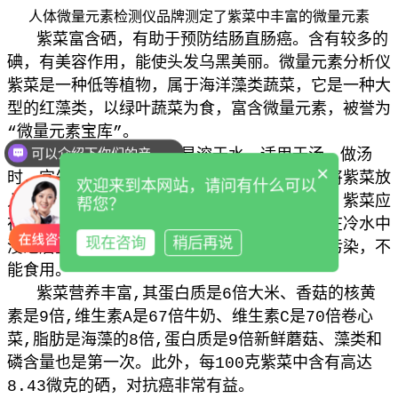
人体微量元素检测仪品牌测定了紫菜中丰富的微量元素
紫菜富含硒，有助于预防结肠直肠癌。
含有较多的
碘，有美容作用，能使头发乌黑美丽。
微量元素分析仪
紫菜是一种低等植物，属于海洋藻类蔬菜，它是一种大
型的红藻类，以绿叶蔬菜为食，富含微量元素，被誉为
“微量元素宝库”。
可以介绍下你们的产品么
微量元素分析仪紫菜易溶于水，适用于汤。做汤
×
时，宜先将汤煮开，下料或调味料，然后立即将紫菜放
欢迎来到本网站，请问有什么可以
入锅中，以免紫菜因烹饪时间过长而失去营养。紫菜应
帮您？
在起水泡前使用，以清除污染物和毒素。紫菜在冷水中
现在咨询
稍后再说
浸泡后呈现蓝色和紫色，说明紫菜被有毒物质污染，不
能食用。
紫菜营养丰富,其蛋白质是6倍大米、香菇的核黄
素是9倍,维生素A是67倍牛奶、维生素C是70倍卷心
菜,脂肪是海藻的8倍,蛋白质是9倍新鲜蘑菇、藻类和
磷含量也是第一次。此外，每100克紫菜中含有高达
8.43微克的硒，对抗癌非常有益。