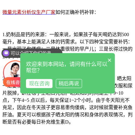
微量元素分析仪生产厂家
如何正确补钙补锌：
1.奶制品是钙的来源：一般来说，如果孩子每天喝奶达到500
毫升，基本上能满足人体的钙需求。以下四种宝宝需要补钙：
一是出现了佝偻病；二是体重很轻的早产儿；三是长得过快的
可以介绍下你们的产品么
孩子；四是营养不良、体格矮小的孩子。
×
欢迎来到本网站，请问有什么可以
帮您？
2.多晒太阳可以补钙：晒太阳是补充天然钙的好方法。晒太阳
现在咨询
稍后再说
一定要裸露孩子的肌肤。对于小婴儿，可以把孩子的衣服和尿
片脱掉，趴在毯子上晒日光浴。晒太阳的时间是上午9~10
点，下午4~5 点以后，每天保证1~2个小时。由于冬天阳光不
充足，因此在冬天孩子更容易患佝偻病，这时候就需要补充鱼
肝油。夏天可以根据孩子晒太阳的情况和身体的表现情况，判
断是否有必要每日补充维生素D。