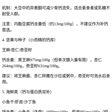
机制：大豆中的异黄酮可减少骨钙流失，适合素食者或乳糖不
耐受人群。
注意：内酯豆腐钙含量低（约13mg/100g），不建议作为补钙
首选。
4. 坚果与种子（小而精的钙库）
芝麻/杏仁/奇亚籽
钙含量：黑芝麻975mg/100g（但单次摄入量有限），杏仁
264mg/100g，奇亚籽631mg/100g。
建议：将芝麻酱、杏仁碎撒在沙拉或粥中，奇亚籽可泡水后食
用。
5. 海鲜类（钙与蛋白质双补）
小鱼干/虾皮/沙丁鱼
钙含量：小鱼干（连骨）1090mg/100g，虾皮991mg/100g（但