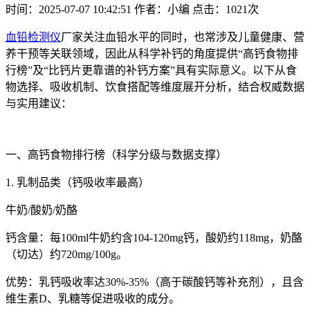
时间：2025-07-07 10:42:51
作者：小编
点击：
1021次
血铅检测仪
厂家关注血铅水平的同时，也常涉及儿童健康、营
养干预等关联领域，因此从科学补钙的角度提供“高钙食物排
行榜”及“比钙片更靠谱的补钙方案”具有实际意义。以下从食
物选择、吸收机制、饮食搭配等维度展开分析，结合权威数据
与实用建议：
一、高钙食物排行榜（科学分级与数据支撑）
1. 乳制品类（钙吸收率最高）
牛奶/酸奶/奶酪
钙含量：每100ml牛奶约含104-120mg钙，酸奶约118mg，奶酪
（切达）约720mg/100g。
优势：乳钙吸收率达30%-35%（高于碳酸钙等补充剂），且含
维生素D、乳糖等促进吸收的成分。