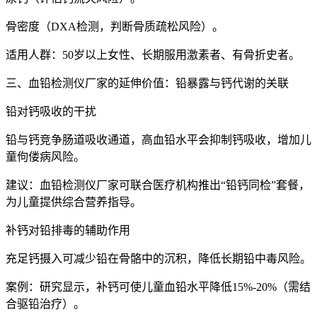
骨密度（DXA检测，判断骨质疏松风险）。
适用人群：50岁以上女性、长期服用激素者、有骨折史者。
三、血铅检测仪厂家的延伸价值：铅暴露与钙代谢的关联
铅对钙吸收的干扰
铅与钙竞争肠道吸收通道，高血铅水平会抑制钙吸收，增加儿
童佝偻病风险。
建议：血铅检测仪厂家可联合医疗机构推出“铅钙同检”套餐，
为儿童提供综合营养指导。
补钙对铅排毒的辅助作用
充足钙摄入可减少铅在骨骼中的沉积，降低长期铅中毒风险。
案例：研究显示，补钙可使儿童血铅水平降低15%-20%（需结
合驱铅治疗）。