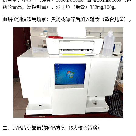
钠含量高，需控制量），沙丁鱼（带骨）382mg/100g。
血铅检测仪
适用场景：煮汤或碾碎后加入辅食（适合儿童）。
二、比钙片更靠谱的补钙方案（5大核心策略）