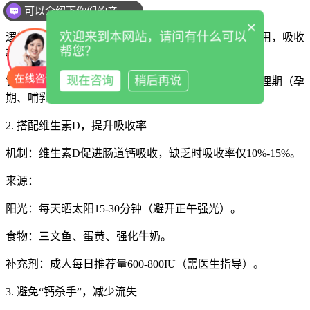
1. 优先食补，钙片作为补充
可以介绍下你们的产品么
×
欢迎来到本网站，请问有什么可以
逻辑：食物中的钙与蛋白质、维生素、矿物质协同作用，吸收
帮您？
率更高，且无便秘、肾结石等风险。
现在咨询
稍后再说
钙片适用场景：饮食严重不足（如素食者）、特殊生理期（孕
期、哺乳期）、疾病导致吸收障碍（如乳糜泻）。
2. 搭配维生素D，提升吸收率
机制：维生素D促进肠道钙吸收，缺乏时吸收率仅10%-15%。
来源：
阳光：每天晒太阳15-30分钟（避开正午强光）。
食物：三文鱼、蛋黄、强化牛奶。
补充剂：成人每日推荐量600-800IU（需医生指导）。
3. 避免“钙杀手”，减少流失