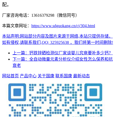
配。
厂家咨询电话：13616379298（微信同号）
本篇文章网址：
https://www.sdguokang.cn/cj/304.html
本站声明:网站部分内容及图片来源于网络,本站只提供存储，
如有侵权,请联系我们,QQ: 325925638 ，我们将第一时间删除!
上一篇：钙铁锌硒检测仪厂家谈婴儿究竟要补多少钙？
下一篇：全自动微量元素分析仪介绍女性怎么保养和抗
衰老
网站首页
产品中心
关于国康
联系国康
最新动态