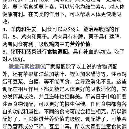
的。萝卜富含胡萝卜素，可以转化为维生素A，对人体
健康有利。在肉类的作用下，可以帮助人体更快地吸
收。
4、羊肉和生姜。同食可以驱外邪、能治寒腹痛的作
用。5、鸡肉和栗子。鸡肉具有补脾，栗子具有建脾，
两者同食有利于吸收鸡肉中的
营养价值
。
5、猪肝和菠菜进行
食物调配
。具有补血的功能。吃了
对人体好。
微量元素检测仪
厂家提醒
除了以上说的食物调配
外，还有苹果加洋葱加茶叶、鲤鱼加米醋等等，注意鸡
蛋和豆浆、白糖、等不能同食，会导致消化不良。
这些
调配在相互作用下都是能是人体更好的吸收消化的，充
分发挥其成效，并且滋味也更鲜美。平常日子中咱们要
注意食物调配，可以更好的摄生保健。
任何食物都有各
自的功能和属性，不同的食物可能会相生相克，所以调
配好了，可以促进营养价值的吸收，调配错了，可能会
导致营养成分下降，甚至中毒。所以大家要注意食物调