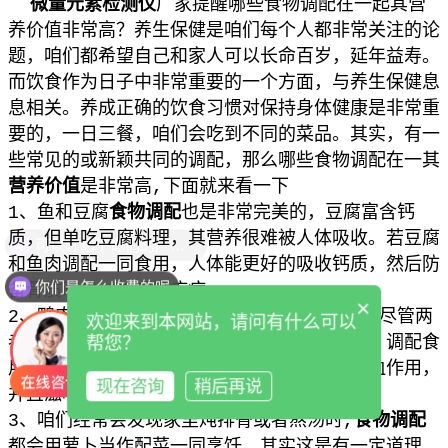
微量元素检测仪
厂家提醒哪些食物调配在一起
其营
养价值非常高？
养生保健是咱们每个人都非常关注的论
题，咱们都希望自己和家人可以长命百岁，延年益寿。
而饮食作为日子中非常重要的一个方面，与养生保健息
息相关。养成正确的饮食习惯对保持身体健康是非常重
要的，一日三餐，咱们会吃到不同的菜品。其实，有一
些常见的或新颖共同的调配，
那么哪些食物调配在一
其
营养价值
是非常高,下面就来看一下
1、
鱼和豆腐
食物调配
也是非常完美的，豆腐富含钙
质，但单吃豆腐料理，其营养很难被人体吸收。若豆腐
和鱼肉调配一同食用，人体能更好的吸收钙质，然后防
你们是怎么收费的呢
备骨质疏松，缺钙等疾病。
×
2、
鸭肉配山药也是非常好的，可以滋阴补肺。尽管两
欢迎来到本网站，请问有什么可以
者都可以滋阴，但山药可以消除鸭肉的油腻感，调配食
帮您？
用更健康。鸡肉和栗子调配也能起到更好的补血作用，
现在咨询
稍后再说
并且滋味也更鲜美，合适贫血的人食用。
3、
咱们经常会发现家里炖排骨或者熬汤时,
食物调配
都会用萝卜当作配菜一同烹饪，其实这是有一定道理