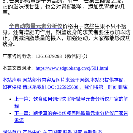
5.芒果的热量是十分高的，有一个芒果三碗饭之说，
它的滋味很甘甜，也会对胃部影响，添加患胃病的几
率。
全自动微量元素分析仪
价格
由于这些生果不只不瘦
身，还有增肥的作用，期望瘦身的求美者要注意加以防
止，削减油脂热量的摄入，加强运动，大家都能够成功
瘦身。
厂家咨询电话：13616379298（微信同号）
本篇文章网址：
https://www.sdguokang.cn/cj/501.html
本站声明:网站部分内容及图片来源于网络,本站只提供存储，
如有侵权,请联系我们,QQ: 325925638 ，我们将第一时间删除!
上一篇：饮食如何调理失眠听微量元素分析仪厂家的解
释
下一篇：跑步真的会损伤膝盖吗微量元素分析仪厂家告
诉您
网站首页
产品中心
关于国康
联系国康
最新动态