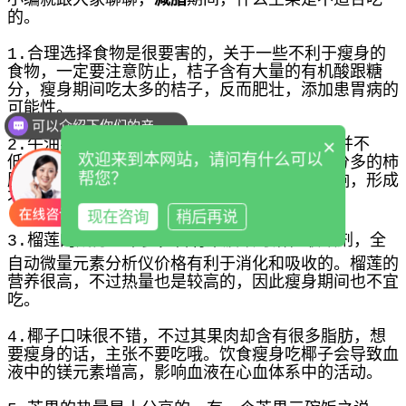
的。
1.合理选择食物是很要害的，关于一些不利于瘦身的
食物，一定要注意防止，桔子含有大量的有机酸跟糖
分，瘦身期间吃太多的桔子，反而肥壮，添加患胃病的
可以介绍下你们的产品么
可能性。
你们是怎么收费的呢
×
2.牛油果，它也叫鳄梨，脂肪含量高，它热量并不
欢迎来到本网站，请问有什么可以
低，所以瘦身期间主张不要吃牛油果。含有十分多的柿
帮您？
胶酚和果胶成分，回合人体胃部的胃酸发生反响，形成
不易溶解的块状物，引起堵塞的可能性十分高。
现在咨询
稍后再说
3.榴莲的成分差不多，含有果胶跟可溶性收敛剂，
全
自动微量元素分析仪价格
有利于消化和吸收的。榴莲的
营养很高，不过热量也是较高的，因此瘦身期间也不宜
吃。
4.椰子口味很不错，不过其果肉却含有很多脂肪，想
要瘦身的话，主张不要吃哦。饮食瘦身吃椰子会导致血
液中的镁元素增高，影响血液在心血体系中的活动。