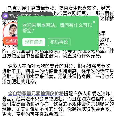
巧克力属于高热量食物，简直女生都喜欢吃，经常
食用巧克力的话。如果你也很喜欢吃巧克力。那么请在
可以介绍下你们的产品么
吃完巧克力之后适当运动，来保持能量的平衡，这样就
你们是怎么收费的呢
×
不会引起发胖。
欢迎来到本网站，请问有什么可以
帮您？
不吃早餐对身体的健康会有影响，长时间不吃早
餐，
全自动微量元素检测仪价格
身体也会更容易发胖，
现在咨询
稍后再说
即便你的午饭跟晚餐吃得不多。所以，早餐仍是要吃
的。
方便面当中的热量极高，约等于两碗饭的热量，并
且方便面当中含盐量也很高，简直没有什么养分。
许多人在面对喜欢的美食的时分，恨不得将美食吃
进肚子里，糖果中的含糖量也特别高，经常吃的话容易
变胖。能够用水果来代替，还能够保持身段。一起也会
添加肥壮的几率。
全自动微量元素检测仪价格
提醒
许多人都爱吃油炸
食品，经常吃不只会导致肥壮，而且在油炸过程中，还
会引发高血脂和冠心病。
饮食的不规律会伤害到肠胃的
健康，尤其是饿到不可的时分，你越饿吃得就会更多、
更快，变胖的可能性就会添加。