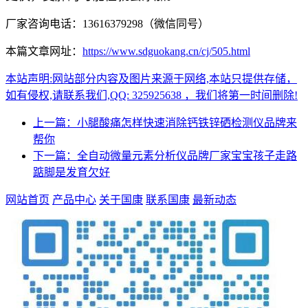
厂家咨询电话：13616379298（微信同号）
本篇文章网址：
https://www.sdguokang.cn/cj/505.html
本站声明:网站部分内容及图片来源于网络,本站只提供存储，
如有侵权,请联系我们,QQ: 325925638 ，我们将第一时间删除!
上一篇：小腿酸痛怎样快速消除钙铁锌硒检测仪品牌来
帮你
下一篇：全自动微量元素分析仪品牌厂家宝宝孩子走路
踮脚是发育欠好
网站首页
产品中心
关于国康
联系国康
最新动态