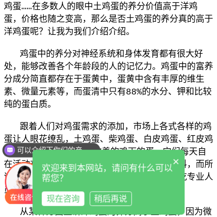
鸡蛋……在多数人的眼中土鸡蛋的养分价值高于洋鸡
蛋，价格也随之变高，那么是否土鸡蛋的养分真的高于
洋鸡蛋呢？让我为我们介绍介绍。
鸡蛋中的养分对神经系统和身体发育都有很大好
处，能够改善各个年龄段的人的记忆力。鸡蛋中的富养
分成分简直都存在于蛋黄中，蛋黄中含有丰厚的维生
素、微量元素等，而蛋清中只有88%的水分、钾和比较
纯的蛋白质。
跟着人们对鸡蛋需求的添加，市场上各式各样的鸡
蛋让人眼花缭乱，土鸡蛋、柴鸡蛋、白皮鸡蛋、红皮鸡
可以介绍下你们的产品么
蛋……所谓的土鸡蛋就是散养的鸡下的蛋，它们每天自
×
在活动在林子里吃一些虫子野草之类的天然饲料，而所
欢迎来到本网站，请问有什么可以
谓的洋鸡蛋就是养鸡场里的鸡下的蛋，这些鸡吃专业人
帮您？
员配的饲料。
现在咨询
稍后再说
从某种方面上讲洋鸡蛋的养分高于土鸡蛋，因为
微