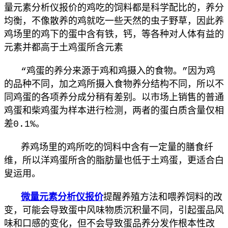
量元素分析仪报价
的鸡吃的饲料都是科学配比的，养分
均衡，不像散养的鸡就吃一些天然的虫子野草，因此养
鸡场里的鸡下的蛋中含有铁，钙，等各种对人体有益的
元素并都高于土鸡蛋所含元素
“鸡蛋的养分来源于鸡和鸡摄入的食物。”因为鸡
的品种不同，加之鸡所摄入食物养分结构不同，所以不
同鸡蛋的各项养分成分稍有差别。以市场上销售的普通
鸡蛋和柴鸡蛋为样本进行检测，两者的蛋白质含量仅相
差0.1%。
养鸡场里的鸡所吃的饲料中含有一定量的膳食纤
维，所以洋鸡蛋所含的脂肪量也低于土鸡蛋，更适合白
叟运用。
微量元素分析仪报价
提醒
养殖方法和喂养饲料的改
变，可能会导致蛋中风味物质沉积量不同，引起蛋品风
味和口感的变化，但不会导致蛋品养分发作根本性改