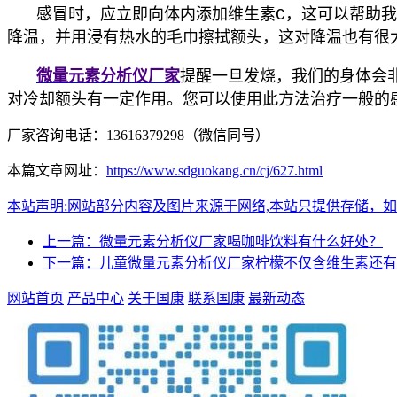
感冒时，应立即向体内添加维生素C，这可以帮助我
降温，并用浸有热水的毛巾擦拭额头，这对降温也有很
微量元素分析仪厂家
提醒
一旦发烧，我们的身体会
对冷却额头有一定作用。您可以使用此方法治疗一般的
厂家咨询电话：13616379298（微信同号）
本篇文章网址：
https://www.sdguokang.cn/cj/627.html
本站声明:网站部分内容及图片来源于网络,本站只提供存储，如有侵权,
上一篇：微量元素分析仪厂家喝咖啡饮料有什么好处？
下一篇：儿童微量元素分析仪厂家柠檬不仅含维生素还有
网站首页
产品中心
关于国康
联系国康
最新动态