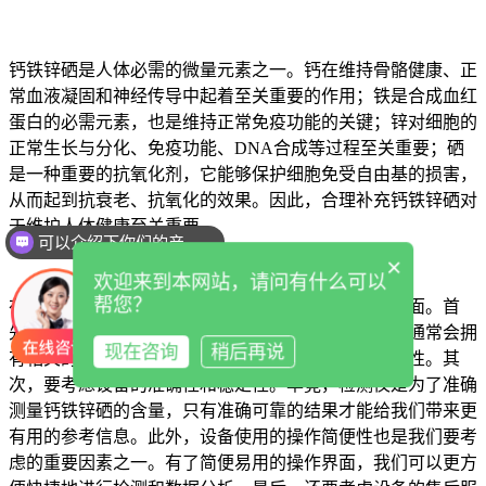
钙铁锌硒是人体必需的微量元素之一。钙在维持骨骼健康、正
常血液凝固和神经传导中起着至关重要的作用；铁是合成血红
蛋白的必需元素，也是维持正常免疫功能的关键；锌对细胞的
正常生长与分化、免疫功能、DNA合成等过程至关重要；硒
是一种重要的抗氧化剂，它能够保护细胞免受自由基的损害，
从而起到抗衰老、抗氧化的效果。因此，合理补充钙铁锌硒对
于维护人体健康至关重要。
可以介绍下你们的产品么
×
欢迎来到本网站，请问有什么可以
帮您？
在选择钙铁锌硒检测仪时，我们应该关注以下几个方面。首
先，要选择一家正规的、有资质的厂家。正规的厂家通常会拥
现在咨询
稍后再说
有相关的认证和资质，这可以保证设备的质量和可靠性。其
次，要考虑设备的准确性和稳定性。毕竟，检测仪是为了准确
测量钙铁锌硒的含量，只有准确可靠的结果才能给我们带来更
有用的参考信息。此外，设备使用的操作简便性也是我们要考
虑的重要因素之一。有了简便易用的操作界面，我们可以更方