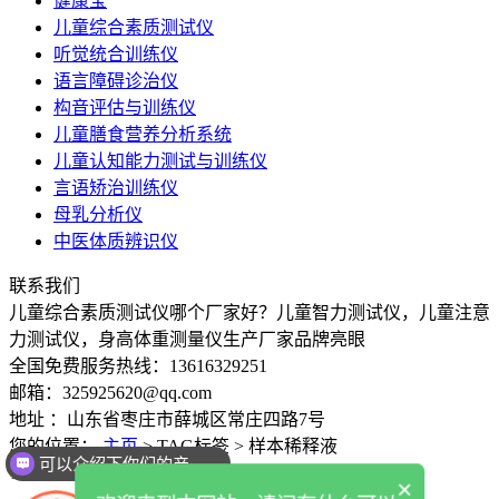
健康宝
儿童综合素质测试仪
听觉统合训练仪
语言障碍诊治仪
构音评估与训练仪
儿童膳食营养分析系统
儿童认知能力测试与训练仪
言语矫治训练仪
母乳分析仪
中医体质辨识仪
联系我们
儿童综合素质测试仪哪个厂家好？儿童智力测试仪，儿童注意
力测试仪，身高体重测量仪生产厂家品牌亮眼
全国免费服务热线：13616329251
邮箱：325925620@qq.com
地址 ：山东省枣庄市薛城区常庄四路7号
您的位置：
主页
>
TAG标签
> 样本稀释液
可以介绍下你们的产品么
TAG标签
×