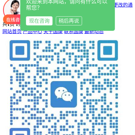
欢迎来到本网站，请问有什么可以
2023-04-23
关于“样本稀释液中镀膜液产品装量”更改的通
帮您？
知
现在咨询
稍后再说
共
1
页
1
条
网站首页
产品中心
关于国康
联系国康
最新动态