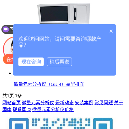
可以介绍下你们的产品么？
×
欢迎访问网站，请问需要咨询哪款产
品？
现在咨询
稍后再说
微量元素分析仪（GK-4）豪华推车
共
1
页
1
条
网站首页
微量元素分析仪
最新动态
安装案例
常见问题
关于
国康
联系国康
微量元素分析仪价格