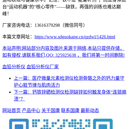
台“运动机器”的“核心零件”——缺铁，再强的训练也难达巅
峰！
厂家咨询电话：13616379298（微信同号）
本篇文章网址：
https://www.sdguokang.cn/qzdwl/1426.html
本站声明:网站部分内容及图片来源于网络,本站只提供存储，
如有侵权,请联系我们,QQ: 325925638 ，我们将第一时间删除!
血铅分析仪
血铅分析仪厂家
上一篇：医疗微量元素检测仪检测骨骼之外的钙力量守
护心脏节律与肌肉活力
下一篇：钙铁锌硒检测仪检测缺锌如何触发身体“连锁崩
溃”？
网站首页
产品中心
关于国康
联系国康
最新动态