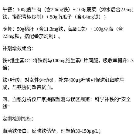
午餐：100g瘦牛肉（含2.6mg铁）+ 100g菠菜（焯水后含2.9mg
铁，搭配青椒炒制）+ 50g南瓜子（含4.4mg铁）；
晚餐：50g猪肝（含11.3mg铁，每周1次）+ 100g豆腐（含
2.5mg铁，搭配番茄炖制）。
补剂增效组合：
铁+维生素C：将铁剂与100mg维生素C片同服，吸收率提升2-3
倍；
铁+叶酸：对女性运动员，补充400μg叶酸可促进红细胞生
成，与铁协同改善贫血。
四、
血铅分析仪厂家提醒
监测与误区规避：科学补铁的“安全
线”
定期检测指标：
血清铁蛋白：反映铁储备，理想值30-150μg/L；