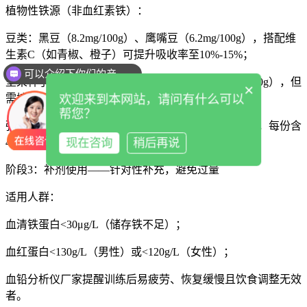
植物性铁源（非血红素铁）：
豆类：黑豆（8.2mg/100g）、鹰嘴豆（6.2mg/100g），搭配维
生素C（如青椒、橙子）可提升吸收率至10%-15%；
可以介绍下你们的产品么
你们是怎么收费的呢
坚果种子：南瓜子（8.8mg/100g）、芝麻（14.8mg/100g），但
×
需控制量（脂肪含量高）。
欢迎来到本网站，请问有什么可以
帮您？
强化铁食物：选择铁强化面粉、早餐谷物（如燕麦片，每份含
现在咨询
稍后再说
4-6mg铁）。
阶段3：补剂使用——针对性补充，避免过量
适用人群：
血清铁蛋白<30μg/L（储存铁不足）；
血红蛋白<130g/L（男性）或<120g/L（女性）；
血铅分析仪厂家提醒
训练后易疲劳、恢复缓慢且饮食调整无效
者。