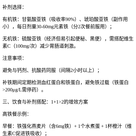
补剂选择：
有机铁：甘氨酸亚铁（吸收率90%）、琥珀酸亚铁（副作用
小），每日剂量30-60mg元素铁（分2次餐前服用）；
无机铁：硫酸亚铁（经济但易引起便秘、黑便），需搭配维生
素C（100mg/次）减少胃肠道刺激。
注意事项：
避免与钙剂、抗酸药同服（间隔2小时以上）；
补铁期间定期检测血红蛋白和铁蛋白，避免铁过载（铁蛋白
>200μg/L需停药）。
三、饮食与补剂搭配：1+1>2的增效方案
高铁餐示例：
早餐：铁强化燕麦片（含6mg铁）+ 1个水煮蛋 + 1杯橙汁（维
生素C促进铁吸收）；