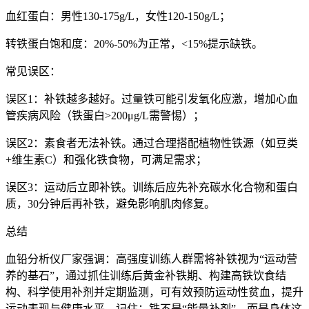
血红蛋白：男性130-175g/L，女性120-150g/L；
转铁蛋白饱和度：20%-50%为正常，<15%提示缺铁。
常见误区：
误区1：补铁越多越好。过量铁可能引发氧化应激，增加心血
管疾病风险（铁蛋白>200μg/L需警惕）；
误区2：素食者无法补铁。通过合理搭配植物性铁源（如豆类
+维生素C）和强化铁食物，可满足需求；
误区3：运动后立即补铁。训练后应先补充碳水化合物和蛋白
质，30分钟后再补铁，避免影响肌肉修复。
总结
血铅分析仪厂家强调：高强度训练人群需将补铁视为“运动营
养的基石”，通过抓住训练后黄金补铁期、构建高铁饮食结
构、科学使用补剂并定期监测，可有效预防运动性贫血，提升
运动表现与健康水平。记住：铁不是“能量补剂”，而是身体这