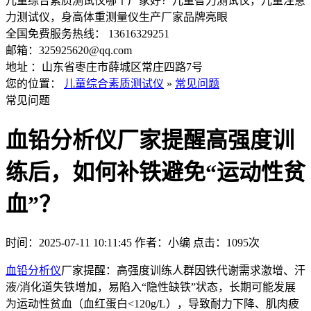
儿童综合素质测试仪哪个厂家好？儿童智力测试仪，儿童注意
力测试仪，身高体重测量仪生产厂家品牌亮眼
全国免费服务热线： 13616329251
邮箱：325925620@qq.com
地址 ：山东省枣庄市薛城区常庄四路7号
您的位置：
儿童综合素质测试仪
»
常见问题
常见问题
血铅分析仪厂家提醒高强度训
练后，如何补铁避免“运动性贫
血”？
时间：2025-07-11 10:11:45
作者：小编
点击：
1095次
血铅分析仪
厂家提醒：高强度训练人群因铁代谢需求激增、汗
液/消化道失铁增加，易陷入“隐性缺铁”状态，长期可能发展
为运动性贫血（血红蛋白<120g/L），导致耐力下降、肌肉疲