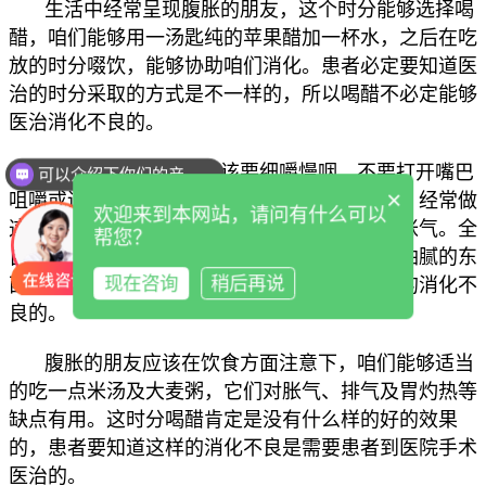
生活中经常呈现腹胀的朋友，这个时分能够选择喝
醋，咱们能够用一汤匙纯的苹果醋加一杯水，之后在吃
放的时分啜饮，能够协助咱们消化。患者必定要知道医
治的时分采取的方式是不一样的，所以喝醋不必定能够
医治消化不良的。
咱们在吃饭的时分应该要细嚼慢咽，不要打开嘴巴
可以介绍下你们的产品么
×
咀嚼或边吃边说话，还有也不要边吃饭边喝汤，经常做
欢迎来到本网站，请问有什么可以
这些工作很有可能会形成消化问题，之后带来胀气。
全
帮您？
自动微量元素检测仪品牌提醒
由于醋能够分解油腻的东
现在咨询
稍后再说
西，能够协助适当的改进患者的一个腹胀引起的消化不
良的。
腹胀的朋友应该在饮食方面注意下，咱们能够适当
的吃一点米汤及大麦粥，它们对胀气、排气及胃灼热等
缺点有用。这时分喝醋肯定是没有什么样的好的效果
的，患者要知道这样的消化不良是需要患者到医院手术
医治的。