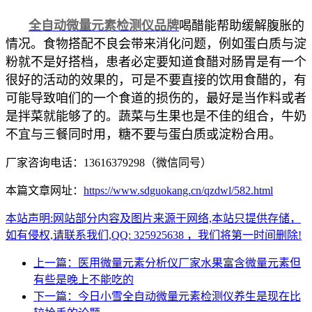
全自动微量元素检测仪品牌
喝醋能帮助缓解腹胀的
情况。
食物搭配不良会带来消化问题，例如蛋白质与淀
粉就不是好搭档，患者必定要知道食醋对肠胃是有一个
很好的活动的效果的，可是不要直接的饮用食醋的，有
可能导致咱们的一个食道的损伤的，最好是当作料或者
是拌菜就能够了的。蔬菜与生果也是不佳的组合，牛奶
不宜与三餐同时用，糖不要与蛋白质或淀粉合用。
厂家咨询电话：13616379298（微信同号）
本篇文章网址：
https://www.sdguokang.cn/qzdwl/582.html
本站声明:网站部分内容及图片来源于网络,本站只提供存储，
如有侵权,请联系我们,QQ: 325925638 ，我们将第一时间删除!
上一篇：医用微量元素分析仪厂家水果富含微量元素但
有些是晚上不能吃的
下一篇：今日小雪全自动微量元素检测仪养生是现在比