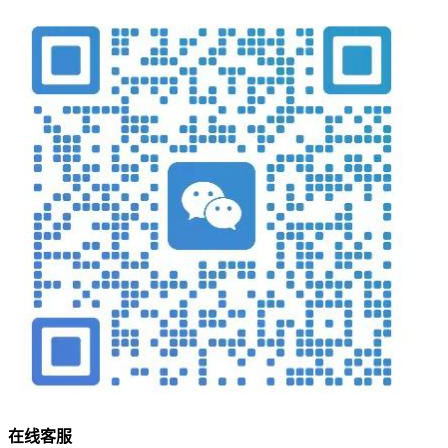
在
线
客
服