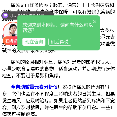
痛风是由许多因素引起的，通常是由于长期疲劳和
饮食不当所致。多注意身体保暖，可以有效避免疾病的
可以介绍下你们的产品么
复发。
×
欢迎来到本网站，请问有什么可以
痛风患者多喝水也是有益的，因为当他们喝太多水
帮您？
时，体内的尿酸也会与尿液一起排出，
全自动微量元素
现在咨询
稍后再说
分析仪厂家
从而可以减轻病情。在家喝白开水或喝些微
碱性的天然矿泉水会更好。
痛风的原因相对明显，痛风对患者的影响也很大。
尽量少吃含高嘌呤的食物，适当运动，并定期进行身体
检查。不要过于紧张和焦虑。
全自动微量元素分析仪
厂家提醒
痛风的诱因有很
多，它们也会在不同程度上影响患者的日常生活。如果
发生痛风，应及时治疗。如果患者仍然感到疼痛和不宽
容，则应及时就医，并在医生的帮助下使用它。一些止
痛药可控制疼痛。